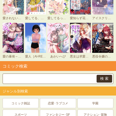
愛されないとわかっていても辺境伯と結婚します
愛してる、だから君を殺すことにした
愛してるって、言いたい
愛知らず花嫁の嫁ぎ先
アイスクリームがとけてしまう前に
愛の暴発～離縁を拒むマフィアの、狂った熱に絡めとられて…
愛人［AI-REN］の世界
あかいへび
悪女は求愛の檻から逃げ出したい（フルカラー）
悪役令嬢の離婚宣言～バッドエンドから逃げ出したいのですが、なぜか執着されています！～
コミック検索
ジャンル別検索
コミック雑誌
恋愛･ラブコメ
学園
スポーツ
ファンタジー･SF
アクション･冒険