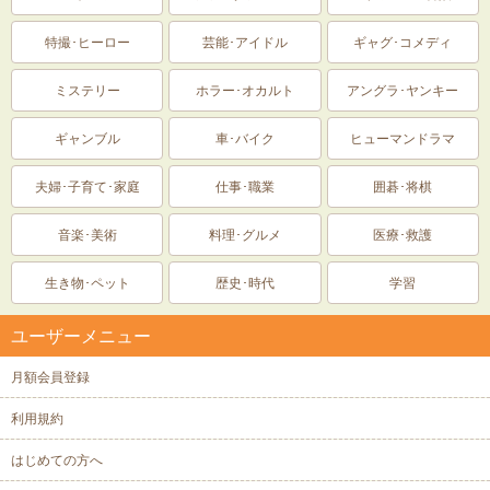
特撮･ヒーロー
芸能･アイドル
ギャグ･コメディ
ミステリー
ホラー･オカルト
アングラ･ヤンキー
ギャンブル
車･バイク
ヒューマンドラマ
夫婦･子育て･家庭
仕事･職業
囲碁･将棋
音楽･美術
料理･グルメ
医療･救護
生き物･ペット
歴史･時代
学習
ユーザーメニュー
月額会員登録
利用規約
はじめての方へ