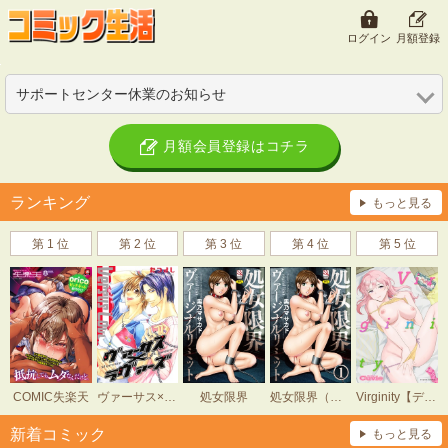
ログイン
月額登録
サポートセンター休業のお知らせ
月額会員登録はコチラ
ランキング
もっと見る
第1位
第2位
第3位
第4位
第5位
COMIC失楽天
ヴァーサス×ラヴァーズ
処女限界
処女限界（分冊版）
Virginity【デジタル版】
新着コミック
もっと見る