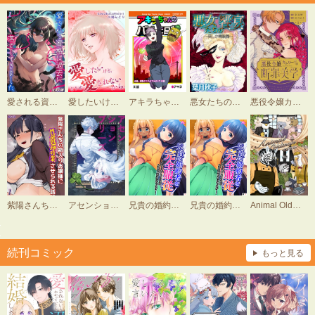
愛される資格は過去に落としてきました
愛したいけど、どうせ愛されないから。
アキラちゃんのバグった日常
悪女たちの饗宴～美しき毒殺魔～
悪役令嬢カトリーナの断罪美学
紫陽さんちの箱入りお嬢様に性欲処理残業させられる話
アセンションプリーズ
兄貴の婚約者を完全服従 ～昔ヤリまくってた女が兄貴の婚約者になった件！～
兄貴の婚約者を完全服従 ～昔ヤリまくってた女が兄貴の婚約者になった件！～ （単話）
Animal OldmanｰOPEN！ｰ
続刊コミック
もっと見る